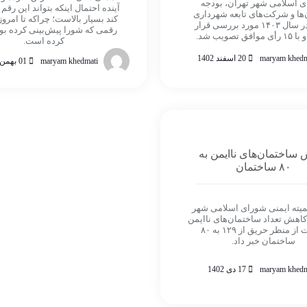
 اسلامی شهر تهران، بودجه
آینده احتمال اینکه بتواند این رقم
ها و شرکت‌های تابعه شهرداری
کند بسیار بالاست؛ چراکه تا امروز
تهران در سال ۱۴۰۳ مورد بررسی قرار
رقمی که شورا پیش‌بینی کرده ب
فق تصویب شد.
کرده است.
maryam khedm
20 اسفند 1402
maryam khedmati
01 بهمن 1402
ساختمان‌های ناایمن به
۸۰ ساختمان
یته ایمنی شورای اسلامی شهر
 کاهش تعداد ساختمان‌های ناایمن
پایتخت از منظر حریق از ۱۲۹ به ۸۰
ساختمان خبر داد.
maryam khedm
17 دی 1402