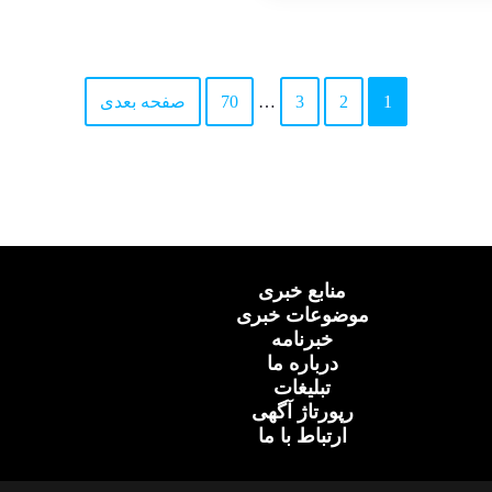
1
2
3
…
70
صفحه بعدی
منابع خبری
موضوعات خبری
خبرنامه
درباره ما
تبلیغات
رپورتاژ آگهی
ارتباط با ما