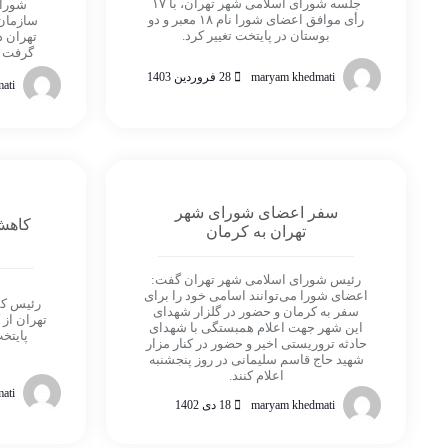
جلسه شورای اسلامی شهر تهران، با ۱۷
شورای
رأی موافق اعضای شورا نام ۱۸ معبر و دو
سازمان‌
بوستان در پایتخت تغییر کرد.
گرفت و با ۱۵ رأی موا
maryam khedmati
28 فروردین 1403
ati
سفر اعضای شورای شهر
کاهش 
تهران به کرمان
رئیس شورای اسلامی شهر تهران گفت:
اعضای شورا می‌توانند اسامی خود را برای
رئیس کم
سفر به کرمان و حضور در گلزار شهدای
تهران از
این شهر جهت اعلام همبستگی با شهدای
حادثه تروریستی اخیر و حضور در کنار مزار
شهید حاج قاسم سلیمانی در روز پنجشنبه
اعلام کنند.
ati
maryam khedmati
18 دی 1402