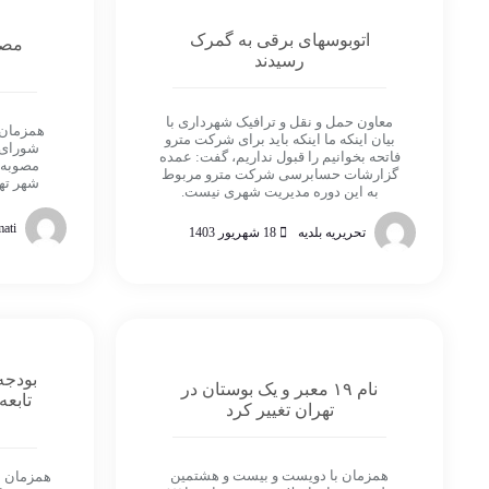
اتوبوسهای برقی به گمرک
مصو
رسیدند
معاون حمل و نقل و ترافیک شهرداری با
همزمان 
بیان اینکه ما اینکه باید برای شرکت مترو
شورای 
فاتحه بخوانیم را قبول نداریم، گفت: عمده
مصوبه 
گزارشات حسابرسی شرکت مترو مربوط
شهر ته
به این دوره مدیریت شهری نیست.
ati
تحریریه بلدیه
18 شهریور 1403
بودجه
نام ۱۹ معبر و یک بوستان در
تابع
تهران تغییر کرد
همزمان با دویست و بیست و هشتمین
همزمان ب