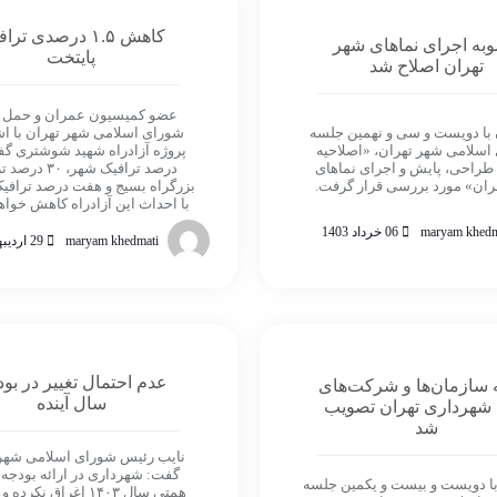
کاهش ۱.۵ درصدی تر
به اجرای نماهای شهر
پایتخت
تهران اصلاح شد
عضو کمیسیون عمران و حمل و
با دویست و سی و نهمین جلسه
شورای اسلامی شهر تهران با اش
اسلامی شهر تهران، «اصلاحیه
طراحی، پایش و اجرای نماهای
درصد ترافیک شهر، ۰
ران» مورد بررسی قرار گرفت.
بزرگراه بسیج و هفت درصد ترافی
با احداث این آزادراه کاهش خواه
maryam khedm
06 خرداد 1403
maryam khedmati
29 اردیبهشت 1403
عدم احتمال تغییر در بو
 سازمان‌ها و شرکت‌های
سال آینده
ه شهرداری تهران تصویب
شد
نایب رئیس شورای اسلامی شهر
ا دویست و بیست و یکمین جلسه
همتی سال ۱۴۰۳ اغراق نکر