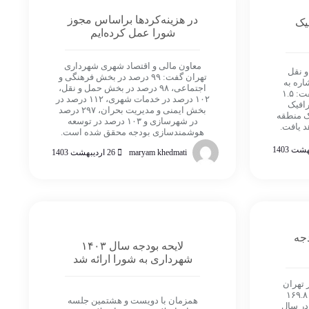
در هزینه‌کردها براساس مجوز
افیک
شورا عمل کرده‌ایم
معاون مالی و اقتصاد شهری شهرداری
 نقل
تهران گفت: ۹۹ درصد در بخش فرهنگی و
اره به
اجتماعی، ۹۸ درصد در بخش حمل و نقل،
پروژه آزادراه شهید شوشتری گفت: ۱.۵
۱۰۲ درصد در خدمات شهری، ۱۱۲ درصد در
۳ درصد ترافیک
بخش ایمنی و مدیریت بحران، ۲۹۷ درصد
ک منطقه
در شهرسازی و ۱۰۳ درصد در توسعه
د یافت.
هوشمندسازی بودجه محقق شده است.
maryam khedmati
26 اردیبهشت 1403
دجه
لایحه بودجه سال ۱۴۰۳
شهرداری به شورا ارائه شد
 تهران
گفت: شهرداری در ارائه بودجه ۱۶۹.۸
همزمان با دویست و هشتمین جلسه
ده و در سال