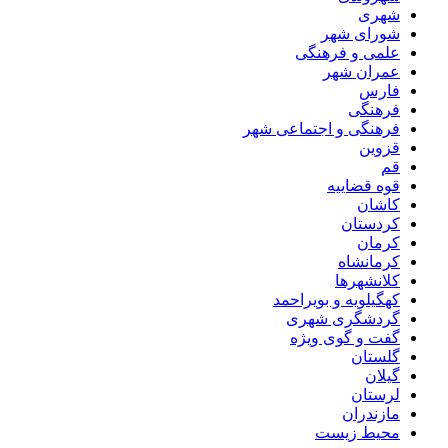
شهری
شورای شهر
علمی و فرهنگی
عمران شهر
فارس
فرهنگی
فرهنگی و اجتماعی شهر
قزوین
قم
قوه قضاییه
کاشان
کردستان
کرمان
کرمانشاه
کلانشهرها
کهگیلویه و بویراحمد
گردشگری شهری
گفت و گوی ویژه
گلستان
گیلان
لرستان
مازندران
محیط زیست