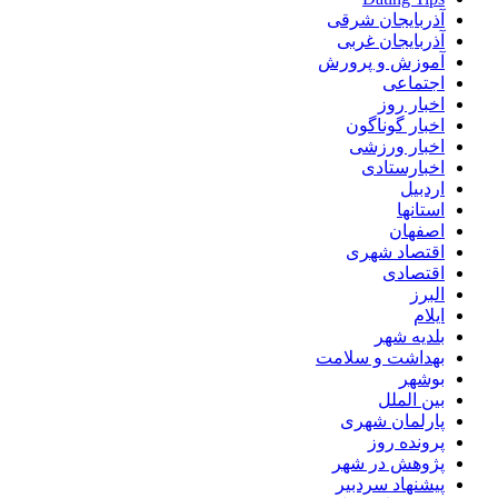
آذربایجان شرقی
آذربایجان غربی
آموزش و پرورش
اجتماعی
اخبار روز
اخبار گوناگون
اخبار ورزشی
اخبارستادی
اردبیل
استانها
اصفهان
اقتصاد شهری
اقتصادی
البرز
ایلام
بلدیه شهر
بهداشت و سلامت
بوشهر
بین الملل
پارلمان شهری
پرونده روز
پژوهش در شهر
پیشنهاد سردبیر