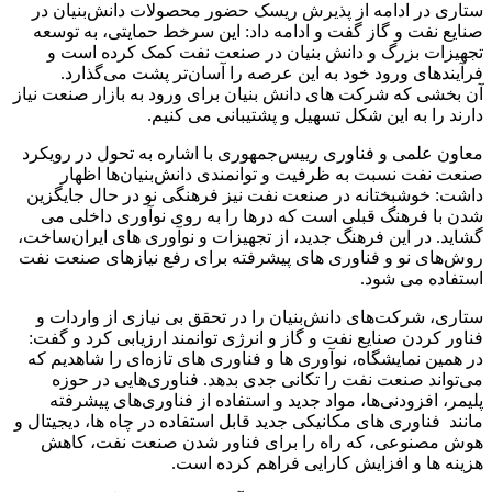
ستاری در ادامه از پذیرش ریسک حضور محصولات دانش‌بنیان در
صنایع نفت و گاز گفت و ادامه داد: این سرخط حمایتی، به توسعه
تجهیزات بزرگ و دانش بنیان در صنعت نفت کمک کرده است و
فرآیندهای ورود خود به این عرصه را آسان‌تر پشت می‌گذارد.
آن بخشی که شرکت های دانش بنیان برای ورود به بازار صنعت نیاز
دارند را به این شکل تسهیل و پشتیبانی می کنیم.
معاون علمی و فناوری رییس‌جمهوری با اشاره به تحول در رویکرد
صنعت نفت نسبت به ظرفیت و توانمندی دانش‌بنیان‌ها اظهار
داشت: خوشبختانه در صنعت نفت نیز فرهنگی نو در حال جایگزین
شدن با فرهنگ قبلی است که درها را به روی نوآوری داخلی می
گشاید. در این فرهنگ جدید، از تجهیزات و نوآوری های ایران‌ساخت،
روش‌های نو و فناوری های پیشرفته برای رفع نیازهای صنعت نفت
استفاده می شود.
ستاری، شرکت‌های دانش‌بنیان را در تحقق بی نیازی از واردات و
فناور کردن صنایع نفت و گاز و انرژی توانمند ارزیابی کرد و گفت:
در همین نمایشگاه، نوآوری ها و فناوری های تازه‌ای را شاهدیم که
می‌تواند صنعت نفت را تکانی جدی بدهد. فناوری‌هایی در حوزه
پلیمر، افزودنی‌ها، مواد جدید و استفاده از فناوری‌های پیشرفته
مانند فناوری های مکانیکی جدید قابل استفاده در چاه ها، دیجیتال و
هوش مصنوعی، که راه را برای فناور شدن صنعت نفت، کاهش
هزینه ها و افزایش کارایی فراهم کرده است.