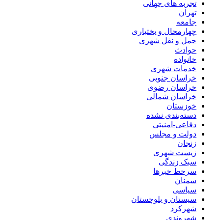
تجربه های جهانی
تهران
جامعه
چهارمحال و بختیاری
حمل و نقل شهری
حوادث
خانواده
خدمات شهری
خراسان جنوبی
خراسان رضوی
خراسان شمالی
خوزستان
دسته‌بندی نشده
دفاعی-امنیتی
دولت و مجلس
زنجان
زیست شهری
سبک زندگی
سرخط خبرها
سمنان
سیاسی
سیستان و بلوچستان
شهرکرد
شهروندی