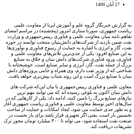
27 آبان 1400
به گزارش خبرنگار گروه علم و آموزش ایرنا از معاونت علمی
ریاست جمهوری، سورنا ستاری امروز (پنجشنبه) در مراسم امضای
تفاهم نامه میان معاونت علمی و فناوری رییس‌جمهوری و وزارت
نفت ضمن بازدید از شرکت‌های دانش‌بنیان منتخب توانمند در حوزه
نفت، گاز و انرژی با اشاره به حمایت از رسوخ فناوری و نوآوری‌ها
به این صنایع افزود: یکی از جدی‌ترین تلاش‌های معاونت علمی و
فناوری، ورود فناوری شرکت‌های دانش بنیان و خلاق به صنایع
بزرگ از جمله نفت، گاز، انرژی و سایر صنایع است. خوشبختانه با
شناختی که از وزیر نفت دارم، وی همراه و حامی پروژه‌های دانش
بنیان با صنایع بزرگ است و این روند شتاب بیش‌تری خواهد یافت.
معاون علمی و فناوری رییس‌جمهوری با بیان این‌که شرکت های
دانش بنیان اکنون به بلوغی رسیده اند که می توانند مهم ترین
نیازهای صنایع بزرگ را تامین کنند، ادامه داد: یکی از کارهایی که در
سال‌های اخیر توسط معاونت علمی و فناوری ریاست جمهوری آغاز
و به طور جدی حمایت می شود، ایجاد امکانات و حمایت از ساخت
نخستین بار است. یعنی اگر تجهیزی قرار باشد برای بار نخست در
صنعت نفت استفاده شود، می تواند تا ۳۰۰ میلیارد تومان مجوز ترک
تشریفات دریافت کند.