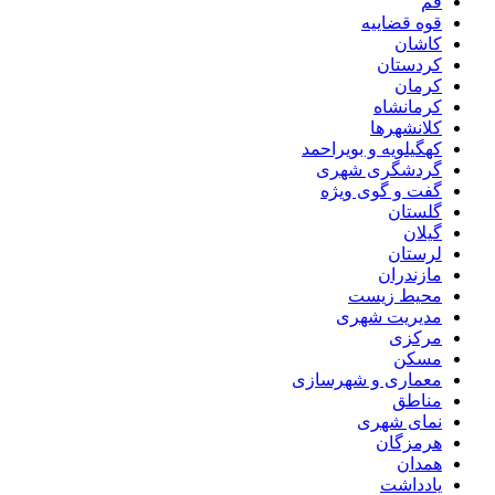
قم
قوه قضاییه
کاشان
کردستان
کرمان
کرمانشاه
کلانشهرها
کهگیلویه و بویراحمد
گردشگری شهری
گفت و گوی ویژه
گلستان
گیلان
لرستان
مازندران
محیط زیست
مدیریت شهری
مرکزی
مسکن
معماری و شهرسازی
مناطق
نمای شهری
هرمزگان
همدان
یادداشت