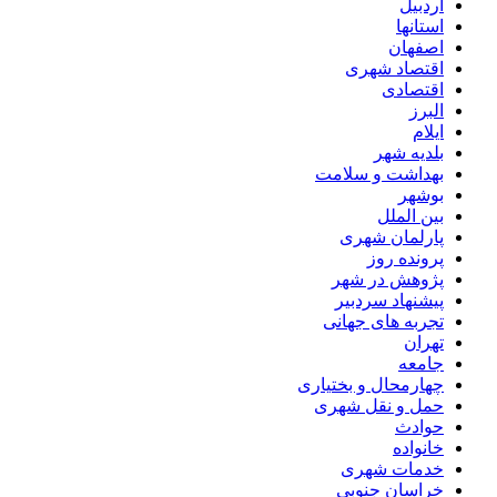
اردبیل
استانها
اصفهان
اقتصاد شهری
اقتصادی
البرز
ایلام
بلدیه شهر
بهداشت و سلامت
بوشهر
بین الملل
پارلمان شهری
پرونده روز
پژوهش در شهر
پیشنهاد سردبیر
تجربه های جهانی
تهران
جامعه
چهارمحال و بختیاری
حمل و نقل شهری
حوادث
خانواده
خدمات شهری
خراسان جنوبی