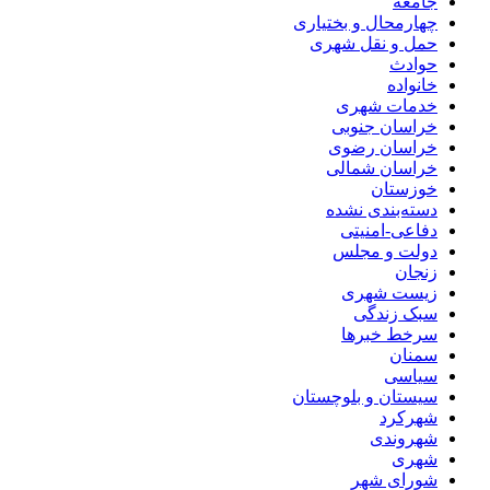
جامعه
چهارمحال و بختیاری
حمل و نقل شهری
حوادث
خانواده
خدمات شهری
خراسان جنوبی
خراسان رضوی
خراسان شمالی
خوزستان
دسته‌بندی نشده
دفاعی-امنیتی
دولت و مجلس
زنجان
زیست شهری
سبک زندگی
سرخط خبرها
سمنان
سیاسی
سیستان و بلوچستان
شهرکرد
شهروندی
شهری
شورای شهر