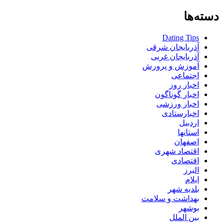
دسته‌ها
Dating Tips
آذربایجان شرقی
آذربایجان غربی
آموزش و پرورش
اجتماعی
اخبار روز
اخبار گوناگون
اخبار ورزشی
اخبارستادی
اردبیل
استانها
اصفهان
اقتصاد شهری
اقتصادی
البرز
ایلام
بلدیه شهر
بهداشت و سلامت
بوشهر
بین الملل