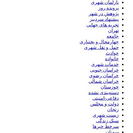
پارلمان شهری
پرونده روز
پژوهش در شهر
پیشنهاد سردبیر
تجربه های جهانی
تهران
جامعه
چهارمحال و بختیاری
حمل و نقل شهری
حوادث
خانواده
خدمات شهری
خراسان جنوبی
خراسان رضوی
خراسان شمالی
خوزستان
دسته‌بندی نشده
دفاعی-امنیتی
دولت و مجلس
زنجان
زیست شهری
سبک زندگی
سرخط خبرها
سمنان