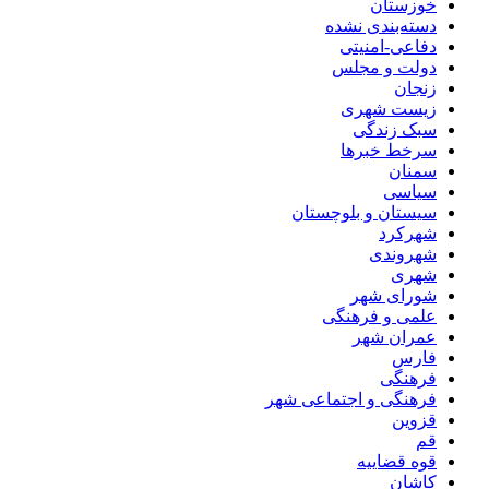
خوزستان
دسته‌بندی نشده
دفاعی-امنیتی
دولت و مجلس
زنجان
زیست شهری
سبک زندگی
سرخط خبرها
سمنان
سیاسی
سیستان و بلوچستان
شهرکرد
شهروندی
شهری
شورای شهر
علمی و فرهنگی
عمران شهر
فارس
فرهنگی
فرهنگی و اجتماعی شهر
قزوین
قم
قوه قضاییه
کاشان