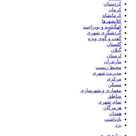
کردستان
کرمان
کرمانشاه
کلانشهرها
کهگیلویه و بویراحمد
گردشگری شهری
گفت و گوی ویژه
گلستان
گیلان
لرستان
مازندران
محیط زیست
مدیریت شهری
مرکزی
مسکن
معماری و شهرسازی
مناطق
نمای شهری
هرمزگان
همدان
یادداشت
یزد
منابع خبری