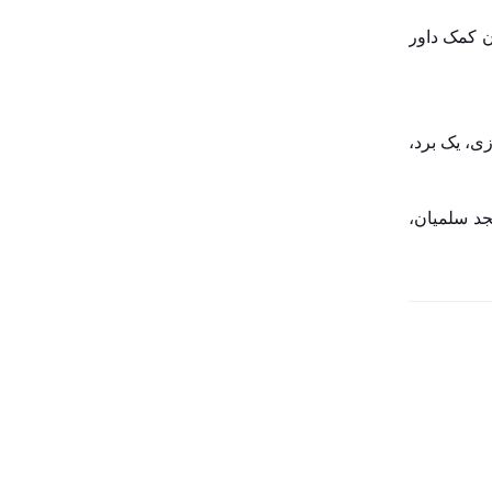
البرز
ن کمک داور
ایلام
بلدیه شهر
بهداشت و سلامت
 چهار بازی، یک برد،
بوشهر
بین الملل
ت مسجد سلمیان،
پارلمان شهری
پرونده روز
پژوهش در شهر
پیشنهاد سردبیر
تجربه های جهانی
تهران
جامعه