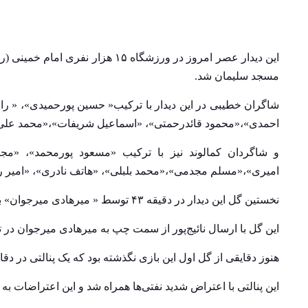
مسجد سلیمان شد.
شاگران خطیبی در این دیدار با ترکیب« حسین پورحمیدی»، « رام
احمدی»،«محمود قائدرحمتی»، «اسماعیل شریفات»،«محمد علی‌نژا
و شاگردان کمالوند نیز با ترکیب «مسعود پورمحمد»، «مجت
امیری»،«مسلم مجدمی»،«محمد بلبلی»، «هاتف نادری»، «امیر روس
نخستین گل این دیدار در دقیقه ۴۳ توسط « میرهادی میرجوان» برای مسجد نفت آلومینیوم رقم خورد.
این گل با ارسال نائیج‌پور از سمت چپ به میرهادی میرجوان در ت
هنوز دقایقی از گل اول این بازی نگذشته بود که یک پنالتی در دقا
این پنالتی با اعتراض شدید نفتی‌ها همراه شد و این اعتراضات به درگیری بازیکنان ۲ تیم هم انجامید و باعث شد تا 