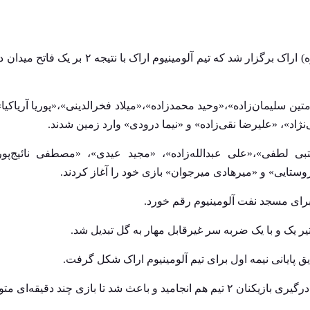
این دیدار عصر امروز در ورزشگاه ۱۵ هزار نفری امام خمینی (ره) اراک برگزار شد که تیم آلو
تین سلیمان‌زاده»،«وحید محمدزاده»،«میلاد فخرالدینی»،«پوریا آریاک
د»، «علیرضا نقی‌زاده» و «نیما درودی» وارد زمین شدند.
بی لطفی»،«علی عبدالله‌زاده»، «مجید عیدی»، «مصطفی نائیج‌پور
تایی» و «میرهادی میرجوان» بازی خود را آغاز کردند.
یر یک و با یک ضربه سر غیرقابل مهار به گل تبدیل شد.
یق پایانی نیمه اول برای تیم آلومینیوم اراک شکل گرفت.
بازی چند دقیقه‌ای متوقف شود.