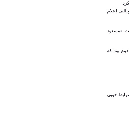
رد.
آذربایجان شرقی
نالتی اعلام
آذربایجان غربی
آموزش و پرورش
کت «مسعود
اجتماعی
اخبار روز
نیمه دوم بود که
اخبار گوناگون
اخبار ورزشی
اخبارستادی
اردبیل
زی در اراک و ۲ مساوی خارج از خانه شرایط خوبی
استانها
اصفهان
اقتصاد شهری
اقتصادی