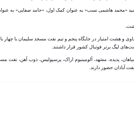
سید «محمد هاشمی نسب» به عنوان کمک اول، «حامد صفایی» به عنوا
شت.
مینیوم اراک تا قبل از این دیدار، با چهار بازی، ۲ برد، ۲ مساوی و هشت امتیاز در جایگاه پنجم و تیم نفت مسجد سلیمان با
کشور ۱۶ تیم استقلال، پیکان، سپاهان، پدیده، مشهد، آلومینیوم اراک، پرسپولیس، ذوب آهن، نف
فت آبادان حضور دارند.