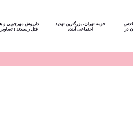
 قدس
حومه تهران، بزرگترین تهدید
داریوش مهرجویی و 
الروز ۱۳ آبان در
اجتماعی آینده
قتل رسیدند ( تصاویر