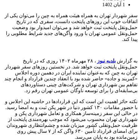
1 آبان 1402
سفر شهردار تهران به همراه هیئت همراه به چین را می‌توان یکی از
اتفاقات خوب این روزهای پایتخت دانست، سفری که در تاریخ
حمل‌ونقل پایتخت ثبت خواهد شد و می‌توان امیدوار بود وضعیت
حمل‌ونقل عمومی تهران با ورود واگن‌های جدید شرایط مطلوبی را
پیدا کند.
به گزارش
بلدیه نیوز
، ۲۸ مهرماه ۱۴۰۲ روزی که در تاریخ
حمل‌ونقل پایتخت ثبت خواهد شد. در نخستین روزهای سفر شهردار
تهران به چین که به‌عنوان نماینده ایران در دهمین دوره اجلاس
«کمربند و جاده» حاضر شده بود با انعقاد چندین قرارداد و انجام چند
تفاهم بین شهرداری تهران و شرکت‌های چینی دستاوردهای
بی‌سابقه‌ای را برای توسعه ناوگان عمومی تهران رقم زد.
نکته حائز اهمیت این است که این قراردادها در حاشیه این اجلاس و
با حضور مقامات ۱۳۰ کشور دنیا در شهر پکن ثبت و به امضا رسید.
در حالی این سفر زمینه‌ساز همکاری و تعامل شهرداری پکن و
شهرداری تهران محسوب می‌شود که موجب بهره‌مندی پایتخت از
ظرفیت حمل‌ونقلی کشور میزبان شده و چشم‌انتظاری شهروندان
برای امضای قرارداد تأمین ۶۳۰ واگن که از ۷ سال پیش روی
زمین‌مانده بود به پایان می‌رسد.