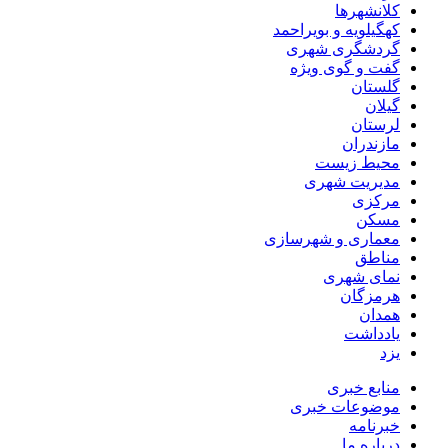
کلانشهرها
کهگیلویه و بویراحمد
گردشگری شهری
گفت و گوی ویژه
گلستان
گیلان
لرستان
مازندران
محیط زیست
مدیریت شهری
مرکزی
مسکن
معماری و شهرسازی
مناطق
نمای شهری
هرمزگان
همدان
یادداشت
یزد
منابع خبری
موضوعات خبری
خبرنامه
درباره ما