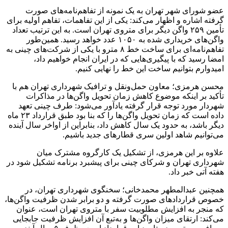
عضو شورای شهر تهران به یک نمونه از تفاهم‌نامه‌های صورت
گرفته اشاره و اظهار می‌کند: یکی از این تفاهمات، تفاهم اولیه برای
تأمین ۲۵۹ واگن دیگر برای متروی تهران است. به ‌این‌ ترتیب تعداد
واگن‌های خریداری‌ شده به ۱۰۵۰ عدد خواهد رسید. همین‌طور
تفاهم‌نامه‌ای برای ساخت خط ۸ مترو با یکی از شرکت‌های چینی به
امضا رسید که با پیگیری‌هایی که در ایران انجام خواهیم داد،
امیدوارم بتوانیم ساخت این خط را نهایی کنیم.
محسن هرمزی؛ معاون حمل‌ونقل و ترافیک شهرداری تهران هم با
تأکید بر اینکه موضوع کاهش زمان تحویل واگن‌ها در مذاکرات
شهردار مورد توجه قرار گرفته یادآور می‌شود: طرف چینی تعهد
داده است که زمان تحویل واگن‌ها را که بنا بود طبق قرارداد ۲۳ ماه
دیگر باشد، به حدود یک سال کاهش داد، بنابراین از اواخر سال آینده
می‌توانیم شاهد اولین سری قطارهای جدید باشیم.
علاوه بر این هرمزی، از تشکیل یک کارگروه مشترک میان
شهرداری تهران و شرکای چینی برای پیشبرد برنامه تشکیل شود در
هفته آتی خبر داد.
همچنین عبدالمطهر محمدخانی؛ سخنگوی شهرداری تهران، در
خصوص قراردادهای صورت گرفته و دو برابر شدن ظرفیت واگن‌ها،
که منجر به افزایش مطلوبیت سفر با متروی تهران است، عنوان
می‌کند: ارتقای میزان واگن‌ها و به‌تبع آن افزایش ظرفیت جابجایی