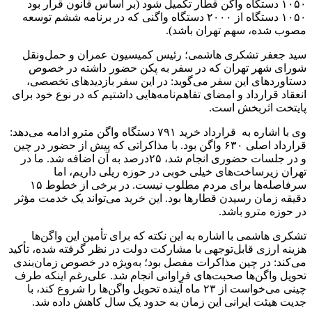
۱۰۵۰ دستگاه واگن قطار تکمیل شود (بر اساس قانون قرار بود
۱۰۵۰ دستگاه از ۲۰۰۰ دستگاه واگنی که در برنامه ششم توسعه
مصوب شده، سهم تهران باشد).
سید جعفر تشکری هاشمی؛ رئیس کمیسیون عمران و حمل‌ونقل
شورای شهر تهران که در سفر به پکن حضور داشته در خصوص
دستاوردهای این سفر می‌گوید: در این سفر بازدیدهای تخصصی،
انعقاد قرارداد و امضای تفاهم‌نامه‌هایی داشتیم که در نوع خود برای
پایتخت اثربخش است.
وی با اشاره به قرارداد خرید ۷۹۱ دستگاه واگن مترو ادامه می‌دهد:
قرارداد اصلی ۶۳۰ واگن بود. با مذاکراتی که پیش از حضور در چین
و در جلسات حضوری انجام شد، ۲۵درصد به آن اضافه شد. ما در
تهران زیرساخت‌های خیلی خوبی در حوزه ریلی داریم، اما
سرفاصله‌ها برای مردم مطلوب نیست. در برخی از خطوط ۱۵
دقیقه زمان رسیدن قطارها بود. این خرید می‌تواند یک خدمت مؤثر
در حوزه مترو باشد.
تشکری هاشمی با اشاره به این نکته که برای تأمین این واگن‌ها
هزینه ارزی قابل‌توجهی با مشارکت دولت در نظر گرفته ‌شده، تأکید
می‌کند: در چین مذاکرات مفصل بود؛ به‌ویژه در خصوص زمان‌بندی
تحویل واگن‌ها صحبت‌های فراوانی انجام شد. علی‌رغم اینکه طرف
چینی می‌خواست از ۲۳ ماه آینده تحویل واگن‌ها را شروع کند، با
جدیت هیئت ایرانی این زمان به حدود یک سال کاهش داده شد.