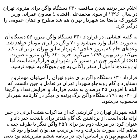
اعلام خبر برنده شدن مناقصه ۶۳۰ دستگاه واگن برای متروی تهران
در سال ۱۳۹۶ از سوی محمدعلی افشانی؛ معاون عمرانی وزیر
کشور که ماه‌ها بعد شهردار تهران هم شد مطرح و اذهان عمومی را
درگیر کرد.
به گفته افشانی، در قرارداد ۶۳۰ دستگاه واگن مترو، ۵۶ دستگاه آن
به‌صورت کامل وارد می‌شود و ۷۰ واگن در ایران مونتاژ خواهد شد.
وعده‌ای خام که پیروز حناچی؛ شهردار سابق تهران نیز بر آن تأکید
می‌کند و در بهمن ۱۳۹۹ می‌گوید: خرید ۶۳۰ واگن مترو به‌صورت
CKD از کشور چین در دستور کار شهرداری قرارگرفته است اما
این وعده‌ها تا قبل از سفر زاکانی به چین هیچ‌گاه به نتیجه نرسید.
قرارداد ۶۳۰ دستگاه واگن برای مترو تهران را می‌توان مهم‌ترین
دستاورد و گام روبه‌جلو شهردار تهران در تعامل با چین دانست که
البته با افزودن ۲۵ درصدی به متمم قرارداد و افزایش تعداد واگن‌ها
از ۶۳۰ به ۷۹۱ دستگاه واگن برگ برنده‌ای دیگر در کارنامه شهردار
محسوب می‌شود.
البته شهردار تهران در گزارشی که از مذاکرات هیئت ایرانی در چین
ارائه داده است، از برداشتن یک گام بلندتر برای پایتخت خبر داد و
عنوان کرد: در مرحله دوم نیز برای ۲۵۹ واگن دیگر با طرف چینی،
تفاهم کلی صورت پذیرفت و به ‌این‌ترتیب می‌توان امیدوار بود که
قدرالسهم تهران بر اساس آنچه در برنامه ششم مقررشده بود یعنی