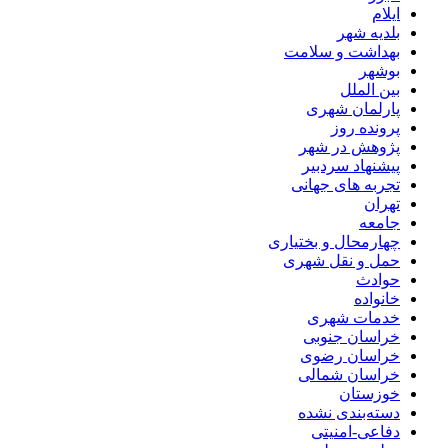
ایلام
بلدیه شهر
بهداشت و سلامت
بوشهر
بین الملل
پارلمان شهری
پرونده روز
پژوهش در شهر
پیشنهاد سردبیر
تجربه های جهانی
تهران
جامعه
چهارمحال و بختیاری
حمل و نقل شهری
حوادث
خانواده
خدمات شهری
خراسان جنوبی
خراسان رضوی
خراسان شمالی
خوزستان
دسته‌بندی نشده
دفاعی-امنیتی