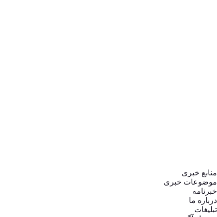
مسکن
معماری و شهرسازی
مناطق
نمای شهری
هرمزگان
همدان
یادداشت
یزد
منابع خبری
موضوعات خبری
خبرنامه
درباره ما
تبلیغات