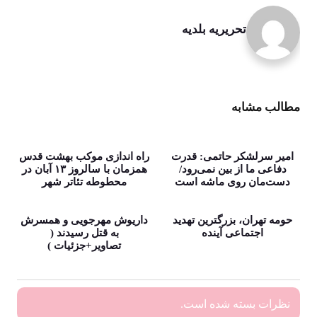
تحریریه بلدیه
مطالب مشابه
امیر سرلشکر حاتمی: قدرت
راه اندازی موکب بهشت قدس
دفاعی ما از بین نمی‌رود/
همزمان با سالروز ۱۳ آبان در
دست‌مان روی ماشه است
محطوطه تئاتر شهر
حومه تهران، بزرگترین تهدید
داریوش مهرجویی و همسرش
اجتماعی آینده
به قتل رسیدند (
تصاویر+جزئیات )
نظرات بسته شده است.