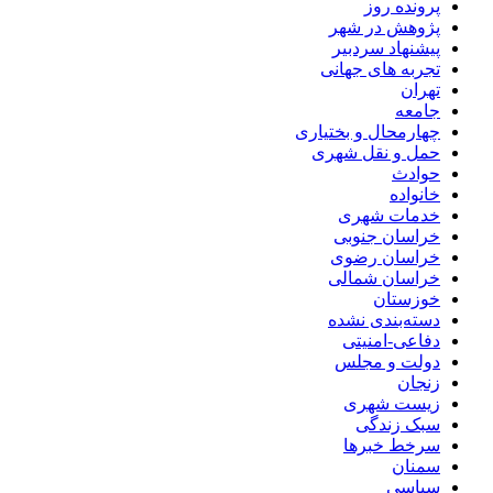
پرونده روز
پژوهش در شهر
پیشنهاد سردبیر
تجربه های جهانی
تهران
جامعه
چهارمحال و بختیاری
حمل و نقل شهری
حوادث
خانواده
خدمات شهری
خراسان جنوبی
خراسان رضوی
خراسان شمالی
خوزستان
دسته‌بندی نشده
دفاعی-امنیتی
دولت و مجلس
زنجان
زیست شهری
سبک زندگی
سرخط خبرها
سمنان
سیاسی