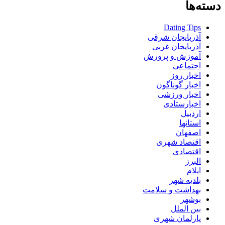
دسته‌ها
Dating Tips
آذربایجان شرقی
آذربایجان غربی
آموزش و پرورش
اجتماعی
اخبار روز
اخبار گوناگون
اخبار ورزشی
اخبارستادی
اردبیل
استانها
اصفهان
اقتصاد شهری
اقتصادی
البرز
ایلام
بلدیه شهر
بهداشت و سلامت
بوشهر
بین الملل
پارلمان شهری