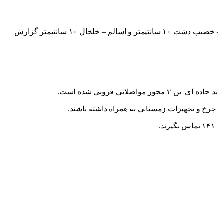
فریبرز مرادی پنجشنبه شب در گفت و گو با خبرنگار ایرنا اظهار داشت: ارتفاع برف در محور ماسال – گیلوان پنج سانتیمتر، محور بلوردکان – خصیب دشت ۱۰ سانتیمتر و اسالم – خلخال ۱۰ سانتیمتر گزارش
 چرخ و تجهیزات زمستانی به همراه داشته باشند.