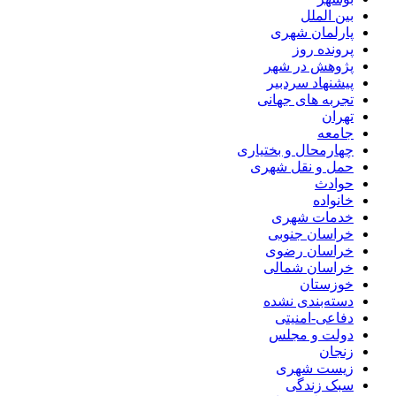
بین الملل
پارلمان شهری
پرونده روز
پژوهش در شهر
پیشنهاد سردبیر
تجربه های جهانی
تهران
جامعه
چهارمحال و بختیاری
حمل و نقل شهری
حوادث
خانواده
خدمات شهری
خراسان جنوبی
خراسان رضوی
خراسان شمالی
خوزستان
دسته‌بندی نشده
دفاعی-امنیتی
دولت و مجلس
زنجان
زیست شهری
سبک زندگی