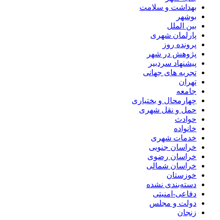
بهداشت و سلامت
بوشهر
بین الملل
پارلمان شهری
پرونده روز
پژوهش در شهر
پیشنهاد سردبیر
تجربه های جهانی
تهران
جامعه
چهارمحال و بختیاری
حمل و نقل شهری
حوادث
خانواده
خدمات شهری
خراسان جنوبی
خراسان رضوی
خراسان شمالی
خوزستان
دسته‌بندی نشده
دفاعی-امنیتی
دولت و مجلس
زنجان