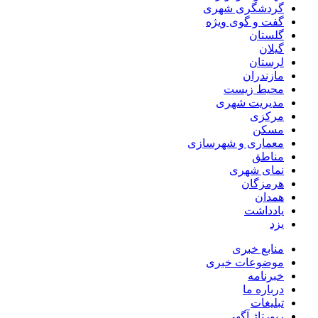
گردشگری شهری
گفت و گوی ویژه
گلستان
گیلان
لرستان
مازندران
محیط زیست
مدیریت شهری
مرکزی
مسکن
معماری و شهرسازی
مناطق
نمای شهری
هرمزگان
همدان
یادداشت
یزد
منابع خبری
موضوعات خبری
خبرنامه
درباره ما
تبلیغات
رپورتاژ آگهی