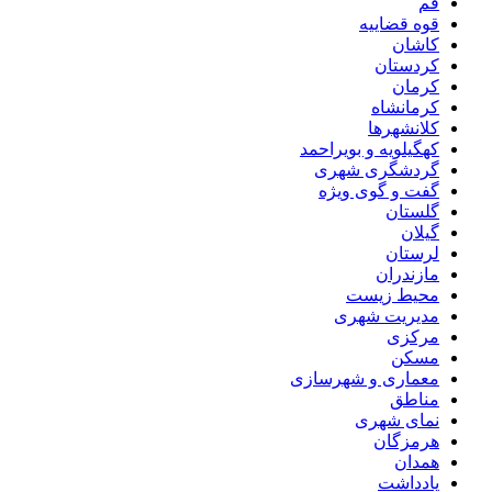
قم
قوه قضاییه
کاشان
کردستان
کرمان
کرمانشاه
کلانشهرها
کهگیلویه و بویراحمد
گردشگری شهری
گفت و گوی ویژه
گلستان
گیلان
لرستان
مازندران
محیط زیست
مدیریت شهری
مرکزی
مسکن
معماری و شهرسازی
مناطق
نمای شهری
هرمزگان
همدان
یادداشت