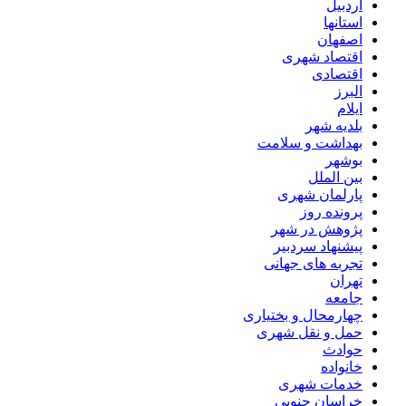
اردبیل
استانها
اصفهان
اقتصاد شهری
اقتصادی
البرز
ایلام
بلدیه شهر
بهداشت و سلامت
بوشهر
بین الملل
پارلمان شهری
پرونده روز
پژوهش در شهر
پیشنهاد سردبیر
تجربه های جهانی
تهران
جامعه
چهارمحال و بختیاری
حمل و نقل شهری
حوادث
خانواده
خدمات شهری
خراسان جنوبی