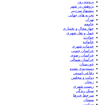
پرونده روز
پژوهش در شهر
پیشنهاد سردبیر
تجربه های جهانی
تهران
جامعه
چهارمحال و بختیاری
حمل و نقل شهری
حوادث
خانواده
خدمات شهری
خراسان جنوبی
خراسان رضوی
خراسان شمالی
خوزستان
دسته‌بندی نشده
دفاعی-امنیتی
دولت و مجلس
زنجان
زیست شهری
سبک زندگی
سرخط خبرها
سمنان
سیاسی