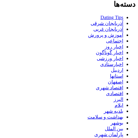
دسته‌ها
Dating Tips
آذربایجان شرقی
آذربایجان غربی
آموزش و پرورش
اجتماعی
اخبار روز
اخبار گوناگون
اخبار ورزشی
اخبارستادی
اردبیل
استانها
اصفهان
اقتصاد شهری
اقتصادی
البرز
ایلام
بلدیه شهر
بهداشت و سلامت
بوشهر
بین الملل
پارلمان شهری