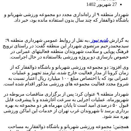
27 شهریور 1402
شهردار منطقه ۹ از راه‌اندازی مجدد دو مجموعه ورزشی شهربانو و
باشگاه ذوالفقار که چند سال بدون استفاده مانده بود، خبر داد.
به گزارش
بلدیه نیوز
،به نقل از روابط عمومی شهرداری منطقه ۹؛
سیدمحمدرحیم مرتضوی شهردار این منطقه گفت: در راستای ترویج
فرهنگ پویایی و سلامت شهروندان منطقه فعالیتهای عمرانی در
خصوص بازسازی دو پروژه ورزشی بلااستفاده در حال اجراست.
وی افزود: دو مجموعه ورزشی شهربانو و باشگاه ذوالفقار که از
زمان کرونا از مدار فعالیت خارج شده، نیازمند تجهیز و عملیات
عمرانی بود که با اختصاص مبلغ ۱۰۰ میلیارد ریال اعتبار نسبت به
شروع مجدد فعالیت مجموعه های ورزشی مذکور اقدام شده است.
شهردار منطقه ۹ عنوان کرد: پس از برگزاری مناقصات مربوطه در
شهریورماه، عملیات اجرایی به سرعت آغازشده و با پیشرفت قابل
قبول ۵۰ درصدی امید است تا پایان مهرماه هر دو مجموعه به بهره
برداری برسد تا شهروندان غرب تهران از خدمات این اماکن ورزشی
بهره مند شود.
همچنین؛ مجموعه ورزشی شهربانو و باشگاه ذوالفقار به مساحت