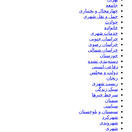
جامعه
چهارمحال و بختیاری
حمل و نقل شهری
حوادث
خانواده
خدمات شهری
خراسان جنوبی
خراسان رضوی
خراسان شمالی
خوزستان
دسته‌بندی نشده
دفاعی-امنیتی
دولت و مجلس
زنجان
زیست شهری
سبک زندگی
سرخط خبرها
سمنان
سیاسی
سیستان و بلوچستان
شهرکرد
شهروندی
شهری