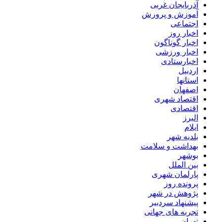
آذربایجان غربی
آموزش و پرورش
اجتماعی
اخبار روز
اخبار گوناگون
اخبار ورزشی
اخبارستادی
اردبیل
استانها
اصفهان
اقتصاد شهری
اقتصادی
البرز
ایلام
بلدیه شهر
بهداشت و سلامت
بوشهر
بین الملل
پارلمان شهری
پرونده روز
پژوهش در شهر
پیشنهاد سردبیر
تجربه های جهانی
تهران