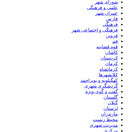
شورای شهر
علمی و فرهنگی
عمران شهر
فارس
فرهنگی
فرهنگی و اجتماعی شهر
قزوین
قم
قوه قضاییه
کاشان
کردستان
کرمان
کرمانشاه
کلانشهرها
کهگیلویه و بویراحمد
گردشگری شهری
گفت و گوی ویژه
گلستان
گیلان
لرستان
مازندران
محیط زیست
مدیریت شهری
مرکزی