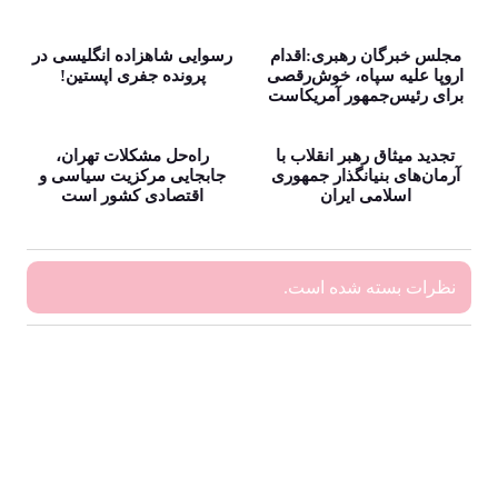
مجلس خبرگان رهبری:اقدام
رسوایی شاهزاده انگلیسی در
اروپا علیه سپاه، خوش‌رقصی
پرونده جفری اپستین!
برای رئیس‌جمهور آمریکاست
تجدید میثاق رهبر انقلاب با
راه‌حل مشکلات تهران،
آرمان‌های بنیانگذار جمهوری
جابجایی مرکزیت سیاسی و
اسلامی ایران
اقتصادی کشور است
نظرات بسته شده است.
بایگانی‌ها
فوریه 2026
ژانویه 2026
سپتامبر 2024
می 2024