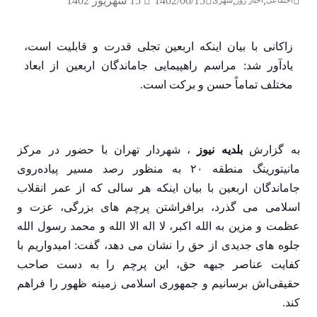
1402/06/15
,
,
15 شهریور 1402
اجتماعی
اخبار روز
شهری
زاکانی با بیان اینکه اربعین تجلی قدرت و قابلیت است،
یادآور شد: مراسم راهپیمایی جاماندگان اربعین از ابعاد
مختلف تماماً حسن و برکت است.
به گزارش
بلدیه
نیوز
، شهردار تهران با حضور در مرکز
مانیتورینگ منطقه ۲۰ به منظور رصد مسیر پیاده‌روی
جاماندگان اربعین با بیان اینکه هر سالی که از عمر انقلاب
اسلامی می گذرد، برافراشتن پرچم های بزرگی، عزت و
عظمت و مزین به الله اکبر، لا اله الا الله و محمد رسول الله
جلوه های جدیدی از حق را نشان می دهد، گفت: امیدواریم با
کفایت عناصر جبهه حق، این پرچم را به دست صاحب
حقیقی‌اش برسانیم و جمهوری اسلامی زمینه ظهور را فراهم
کند.