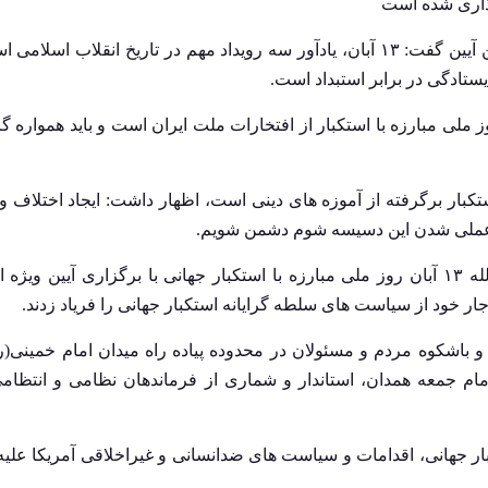
رییس شورای هماهنگی تبلیغات اسلامی استان همدان نیز در این آیین گفت: ۱۳ آبان، یادآور سه رویداد مهم در تاریخ ا
یستادگی در برابر استبداد است.
لی مبارزه با استکبار از افتخارات ملت ایران است و باید همواره گ
 استکبار برگرفته از آموزه های دینی است، اظهار داشت: ایجاد اختلاف 
از عملی شدن این دسیسه شوم دشمن شویم.
به گزارش ایرنا، مردم استان همدان امروز و همزمان با یوم الله ۱۳ آبان روز ملی مبارزه با استکبار جهانی با برگزاری 
ار خود از سیاست های سلطه گرایانه استکبار جهانی را فریاد زدند.
 با حضور گسترده و باشکوه مردم و مسئولان در محدوده پیاده راه میدان امام خمینی
 امام جمعه همدان، استاندار و شماری از فرماندهان نظامی و انتظام
ر جهانی، اقدامات و سیاست های ضدانسانی و غیراخلاقی آمریکا علیه