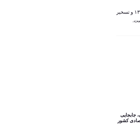
بهداشت و سلامت
۱۳ آبان یادآور سه حادثه مهم تبعید امام خمینی (ره) به ترکیه در سال ۱۳۴۳، کشتار دانش‌آموزان به دست رژیم شاهنشاهی در سال ۱۳۵۷ و تسخیر
بوشهر
بین الملل
پارلمان شهری
پرونده روز
پژوهش در شهر
پیشنهاد سردبیر
تجربه های جهانی
تهران
جامعه
چهارمحال و بختیاری
، جابجایی
صادی کشور
حمل و نقل شهری
حوادث