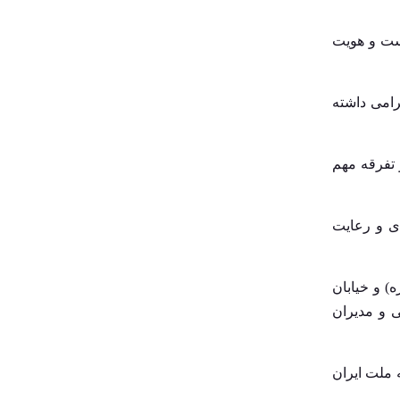
اجتماعی
نقلاب اسلامی است و هویت
اخبار روز
اخبار گوناگون
رامی داشته
اخبار ورزشی
اخبارستادی
و تفرقه مهم
اردبیل
استانها
آیین ویژه ای و رعایت
اصفهان
اقتصاد شهری
(ره) و خیابان
اقتصادی
ی و مدیران
البرز
ایلام
 ملت ایران
بلدیه شهر