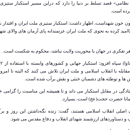
ظامی» قصد تسلط بر دنیا را دارد که دراین مسیر استکبار ستیزی
کرده است.
هون خون شهداست، اظهار داشت: استکبار ستیزی ملت ایران و اقتدار
ید کرده به نحوی که ملت ایران عزتمندانه پای آرمان های والای شهدا
م هر تفکری در جهان با محوریت ولایت نباشد، محکوم به شکست است.
مس
له با انقلاب اسلامی و ملت ایران تلاش می کنند که البته تا امروز 
اش ها و توطئه های دشمنان خنثی و نقش برآب شده است.
گ ایران یوم الله ۱۳ آبان را روز ایستادگی در مقابل استکبار می داند و تا همیشه این مناسبت را گ
همانا حضرت حجت(عج) است، بسپارد.
ان اصلی انقلاب اسلامی هستند، گفت: زنده نگه‌داشتن این روز و بر