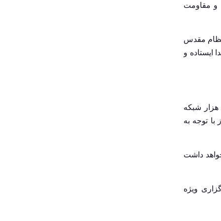
 و مقاومت
سپتامبر 2022
آگوست 2022
جولای 2022
ژوئن 2022
 نظام مقدس
می 2022
 ایستاده و
آوریل 2022
مارس 2022
فوریه 2022
ژانویه 2022
دسامبر 2021
نوامبر 2021
ئول نمایندگی مقام معظم رهبری در فناوری و اطلاعات(فاوا) سپاه افزود: استکبار جهانی و کشورهای وابسته با استفاده از ۲ هزار شبکه
با توجه به
دسته‌ها
رامی خواهد داشت
Dating Tips
آذربایجان شرقی
گزاری ویژه
آذربایجان غربی
آموزش و پرورش